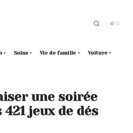
n
Soins
Vie de famille
Voiture
ser une soirée
s 421 jeux de dés