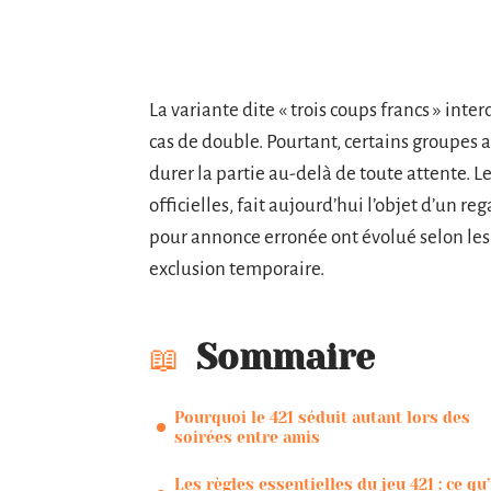
La variante dite « trois coups francs » inte
cas de double. Pourtant, certains groupes a
durer la partie au-delà de toute attente. 
officielles, fait aujourd’hui l’objet d’un re
pour annonce erronée ont évolué selon les r
exclusion temporaire.
Sommaire
Pourquoi le 421 séduit autant lors des
soirées entre amis
Les règles essentielles du jeu 421 : ce qu’