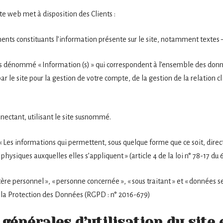
te web met à disposition des Clients :
ts constituants l’information présente sur le site, notamment textes 
s dénommé « Information (s) » qui correspondent à l’ensemble des don
r le site pour la gestion de votre compte, de la gestion de la relation cl
nectant, utilisant le site susnommé.
« Les informations qui permettent, sous quelque forme que ce soit, dire
physiques auxquelles elles s’appliquent » (article 4 de la loi n° 78-17 du 6
re personnel », « personne concernée », « sous traitant » et « données se
 la Protection des Données (RGPD : n° 2016-679)
 générales d’utilisation du site 