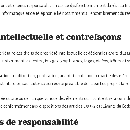
rront être tenus responsables en cas de dysfonctionnement du réseau Int
 informatique et de téléphonie lié notamment à l’encombrement du ré
intellectuelle et contrefaçons
priétaire des droits de propriété intellectuelle et détient les droits d’us
et, notamment les textes, images, graphismes, logos, vidéos, icônes et s
tion, modification, publication, adaptation de tout ou partie des élémen
t interdite, sauf autorisation écrite préalable de la part du propriétaire 
sée du site ou de l’un quelconque des éléments qu’il contient sera cons
e conformément aux dispositions des articles L.335-2 et suivants du Code
s de responsabilité