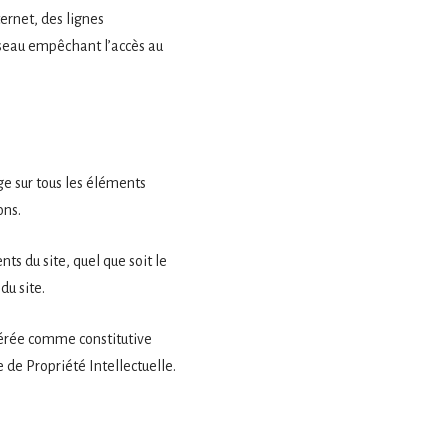
ernet, des lignes
seau empêchant l’accès au
age sur tous les éléments
ons.
ts du site, quel que soit le
du site.
idérée comme constitutive
 de Propriété Intellectuelle.