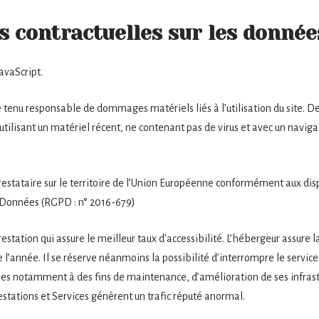
ns contractuelles sur les donné
JavaScript.
 tenu responsable de dommages matériels liés à l’utilisation du site. De p
 utilisant un matériel récent, ne contenant pas de virus et avec un navig
restataire sur le territoire de l’Union Européenne conformément aux di
s Données (RGPD : n° 2016-679)
restation qui assure le meilleur taux d’accessibilité. L’hébergeur assure l
de l’année. Il se réserve néanmoins la possibilité d’interrompre le serv
bles notamment à des fins de maintenance, d’amélioration de ses infrast
Prestations et Services génèrent un trafic réputé anormal.