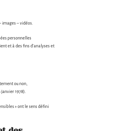
– images – vidéos.
nées personnelles
ient et à des fins d’analyses et
ctement ou non,
 janvier 1978).
nsibles » ont le sens défini
et des