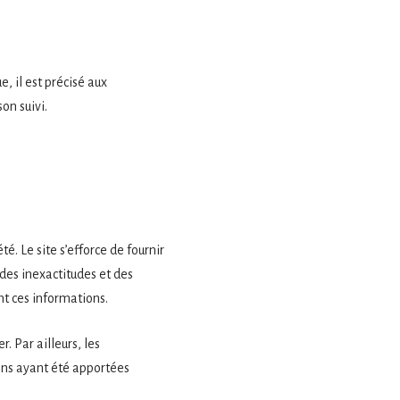
, il est précisé aux
son suivi.
é. Le site s’efforce de fournir
 des inexactitudes et des
ent ces informations.
r. Par ailleurs, les
ions ayant été apportées