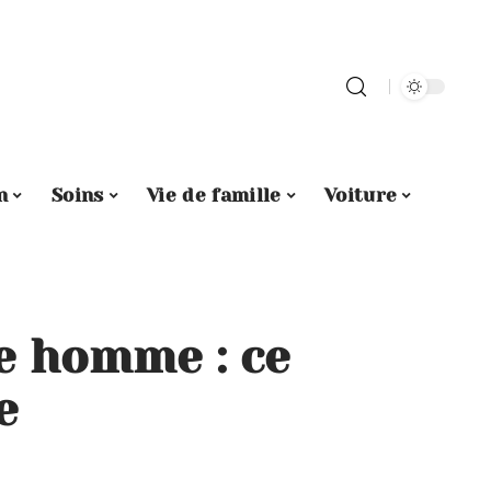
n
Soins
Vie de famille
Voiture
e homme : ce
e