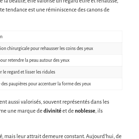
 la beauté, elle valorise un regard étiré et rehaussé,
ette tendance est une réminiscence des canons de
on
ion chirurgicale pour rehausser les coins des yeux
pour retendre la peau autour des yeux
 le regard et lisser les ridules
e des paupières pour accentuer la forme des yeux
nt aussi valorisés, souvent représentés dans les
omme une marque de
divinité
et de
noblesse
, ils
, mais leur attrait demeure constant. Aujourd’hui, de