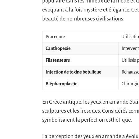
populaire dans les milieux de la mode et de
évoquant à la fois mystère et élégance. C
beauté de nombreuses civilisations.
Procédure
Utilisati
Canthopexie
Intervent
Fils tenseurs
Utilisés 
Injection de toxine botulique
Rehausser
Blépharoplastie
Chirurgi
En Grèce antique, les yeux en amande étaie
sculptures et les fresques. Considérés c
symbolisaient la perfection esthétique.
La perception des yeux en amande a évolué