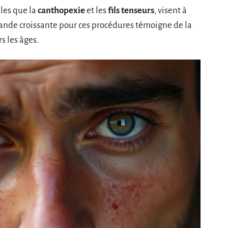
les que la
canthopexie
et les
fils tenseurs
, visent à
mande croissante pour ces procédures témoigne de la
s les âges.