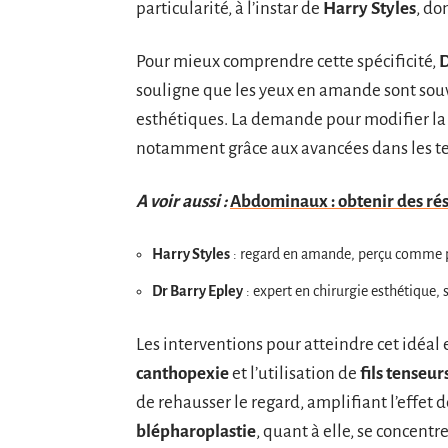
particularité, à l’instar de
Harry Styles
, do
Pour mieux comprendre cette spécificité,
D
souligne que les yeux en amande sont souv
esthétiques. La demande pour modifier l
notamment grâce aux avancées dans les t
A voir aussi :
Abdominaux : obtenir des ré
Harry Styles
: regard en amande, perçu comme p
Dr Barry Epley
: expert en chirurgie esthétique, 
Les interventions pour atteindre cet idéa
canthopexie
et l’utilisation de
fils tenseur
de rehausser le regard, amplifiant l’effet
blépharoplastie
, quant à elle, se concentr