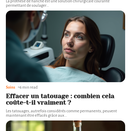
La prothèse de hanche est une solution chirurgicale courante
permettant de soulager
…
Soins
6 min read
Effacer un tatouage : combien cela
coûte-t-il vraiment ?
Les tatouages, autrefois considérés comme permanents, peuvent
maintenant être effacés grâce aux
…