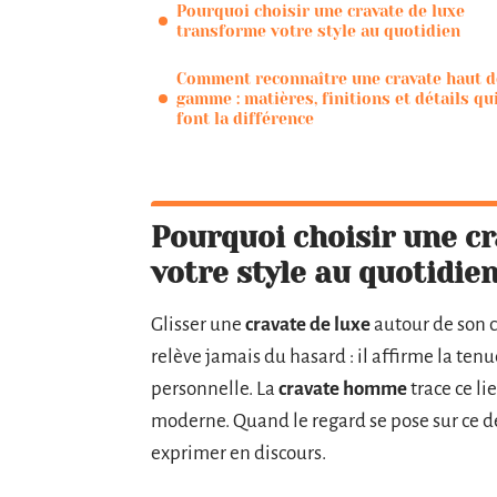
Pourquoi choisir une cravate de luxe
transforme votre style au quotidien
Comment reconnaître une cravate haut d
gamme : matières, finitions et détails qu
font la différence
Pourquoi choisir une cr
votre style au quotidie
Glisser une
cravate de luxe
autour de son c
relève jamais du hasard : il affirme la ten
personnelle. La
cravate homme
trace ce li
moderne. Quand le regard se pose sur ce dét
exprimer en discours.