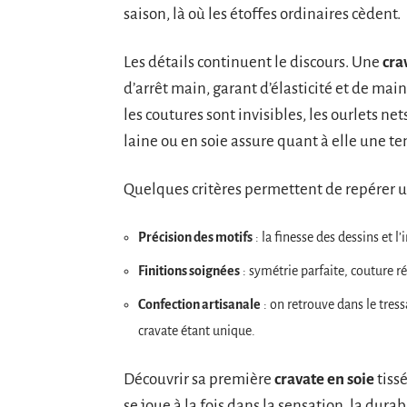
saison, là où les étoffes ordinaires cèdent.
Les détails continuent le discours. Une
cra
d’arrêt main, garant d’élasticité et de mai
les coutures sont invisibles, les ourlets n
laine ou en soie assure quant à elle une t
Quelques critères permettent de repérer u
Précision des motifs
: la finesse des dessins et l
Finitions soignées
: symétrie parfaite, couture r
Confection artisanale
: on retrouve dans le tres
cravate étant unique.
Découvrir sa première
cravate en soie
tissé
se joue à la fois dans la sensation, la dura