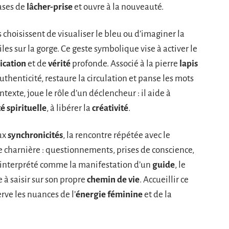
hases de
lâcher-prise
et ouvre à la nouveauté.
s choisissent de visualiser le bleu ou d’imaginer la
les sur la gorge. Ce geste symbolique vise à activer le
cation
et de
vérité
profonde. Associé à la pierre
lapis
uthenticité, restaure la circulation et panse les mots
ntexte, joue le rôle d’un déclencheur : il aide à
té spirituelle
, à libérer la
créativité
.
aux
synchronicités
, la rencontre répétée avec le
charnière : questionnements, prises de conscience,
is interprété comme la manifestation d’un
guide
, le
 à saisir sur son propre
chemin de vie
. Accueillir ce
rve les nuances de l’
énergie féminine
et de la