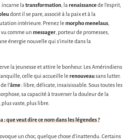
l incarne la
transformation
, la
renaissance
de l’esprit,
bleu
dont il se pare, associé à la paix et à la
utation intérieure. Prenez le
morpho menelaus
,
st vu comme un
messager
, porteur de promesses,
une énergie nouvelle qui s’invite dans la
erve la jeunesse et attire le bonheur. Les Amérindiens
anquille, celle qui accueille le
renouveau
sans lutter.
de l’
âme
: libre, délicate, insaisissable. Sous toutes les
orphose, sa capacité à traverser la douleur de la
plus vaste, plus libre.
 : que veut dire ce nom dans les légendes ?
rovoque un choc, quelque chose d’inattendu. Certains