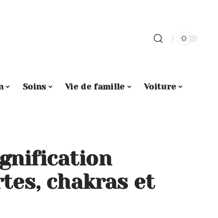
n
Soins
Vie de famille
Voiture
ignification
rtes, chakras et