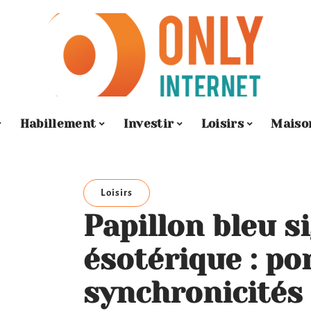
Habillement
Investir
Loisirs
Maiso
Loisirs
Papillon bleu s
ésotérique : po
synchronicités