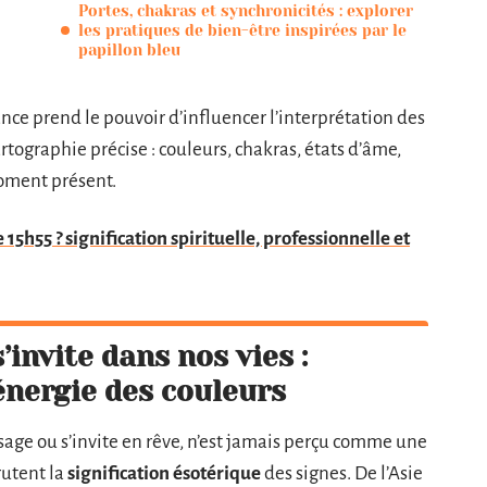
Portes, chakras et synchronicités : explorer
les pratiques de bien-être inspirées par le
papillon bleu
e prend le pouvoir d’influencer l’interprétation des
artographie précise : couleurs, chakras, états d’âme,
moment présent.
5h55 ? signification spirituelle, professionnelle et
’invite dans nos vies :
énergie des couleurs
aysage ou s’invite en rêve, n’est jamais perçu comme une
rutent la
signification ésotérique
des signes. De l’Asie